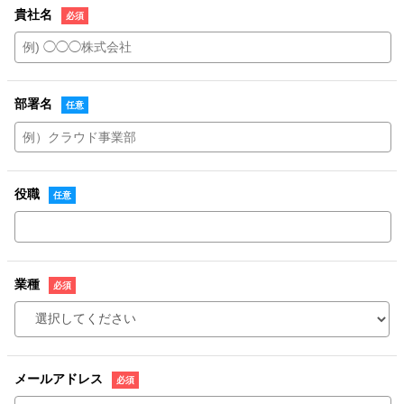
貴社名
部署名
役職
業種
メールアドレス