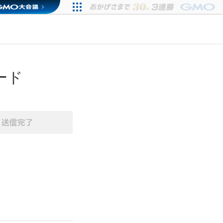
ード
情報入力